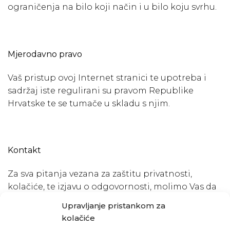
ograničenja na bilo koji način i u bilo koju svrhu.
Mjerodavno pravo
Vaš pristup ovoj Internet stranici te upotreba i
sadržaj iste regulirani su pravom Republike
Hrvatske te se tumače u skladu s njim.
Kontakt
Za sva pitanja vezana za zaštitu privatnosti,
kolačiće, te izjavu o odgovornosti, molimo Vas da
nam se obratite na adresu
info@elektro-
Upravljanje pristankom za
pizeta.hr
ili putem telefona na broj +385 97 719
kolačiće
1897. Možete nam se obratiti i običnom poštom