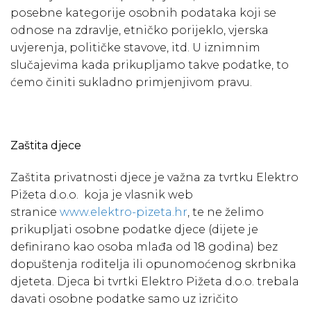
posebne kategorije osobnih podataka koji se
odnose na zdravlje, etničko porijeklo, vjerska
uvjerenja, političke stavove, itd. U iznimnim
slučajevima kada prikupljamo takve podatke, to
ćemo činiti sukladno primjenjivom pravu.
Zaštita djece
Zaštita privatnosti djece je važna za tvrtku Elektro
Pižeta d.o.o. koja je vlasnik web
stranice
www.elektro-pizeta.hr
, te ne želimo
prikupljati osobne podatke djece (dijete je
definirano kao osoba mlađa od 18 godina) bez
dopuštenja roditelja ili opunomoćenog skrbnika
djeteta. Djeca bi tvrtki Elektro Pižeta d.o.o. trebala
davati osobne podatke samo uz izričito