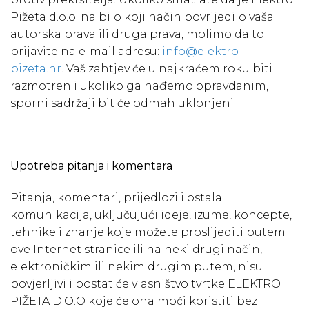
Pižeta d.o.o. na bilo koji način povrijedilo vaša
autorska prava ili druga prava, molimo da to
prijavite na e-mail adresu:
info@elektro-
pizeta.hr
. Vaš zahtjev će u najkraćem roku biti
razmotren i ukoliko ga nađemo opravdanim,
sporni sadržaji bit će odmah uklonjeni.
Upotreba pitanja i komentara
Pitanja, komentari, prijedlozi i ostala
komunikacija, uključujući ideje, izume, koncepte,
tehnike i znanje koje možete proslijediti putem
ove Internet stranice ili na neki drugi način,
elektroničkim ili nekim drugim putem, nisu
povjerljivi i postat će vlasništvo tvrtke ELEKTRO
PIŽETA D.O.O koje će ona moći koristiti bez