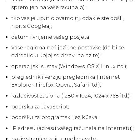
spremljen na vaše računalo);
tko vas je uputio ovamo (tj. odakle ste došli,
npr. s Googlea);
datum i vrijeme vašeg posjeta;
Vaše regionalne i jezične postavke (da bi se
odredilo u kojoj se državi nalazite);
operacijski sustav (Windows, OS X, Linux itd.);
preglednik i verziju preglednika (Internet
Explorer, Firefox, Opera, Safari itd.);
razlučivost zaslona (1280 x 1024, 1024 x 768 itd.);
podršku za JavaScript;
podršku za programski jezik Java;
IP adresu (adresu vašeg računala na Internetu);
naziv stranice koju pregledavate;