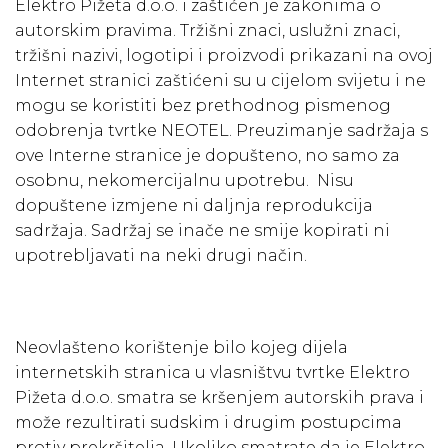
Elektro Pižeta d.o.o. i zaštićen je zakonima o
autorskim pravima. Tržišni znaci, uslužni znaci,
tržišni nazivi, logotipi i proizvodi prikazani na ovoj
Internet stranici zaštićeni su u cijelom svijetu i ne
mogu se koristiti bez prethodnog pismenog
odobrenja tvrtke NEOTEL. Preuzimanje sadržaja s
ove Interne stranice je dopušteno, no samo za
osobnu, nekomercijalnu upotrebu. Nisu
dopuštene izmjene ni daljnja reprodukcija
sadržaja. Sadržaj se inače ne smije kopirati ni
upotrebljavati na neki drugi način.
Neovlašteno korištenje bilo kojeg dijela
internetskih stranica u vlasništvu tvrtke Elektro
Pižeta d.o.o. smatra se kršenjem autorskih prava i
može rezultirati sudskim i drugim postupcima
protiv prekršitelja. Ukoliko smatrate da je Elektro