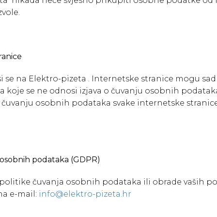
zeta nikada neće svjesno prikupiti osobne podatke od mal
zvole.
ranice
 se na Elektro-pizeta . Internetske stranice mogu s
 na koje se ne odnosi izjava o čuvanju osobnih podata
o čuvanju osobnih podataka svake internetske stranice
tu osobnih podataka (GDPR)
e politike čuvanja osobnih podataka ili obrade vaših 
na e-mail:
info@elektro-pizeta.hr