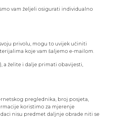
smo vam željeli osigurati individualno
voju privolu, mogu to uvijek učiniti
aterijalima koje vam šaljemo e-mailom.
 želite i dalje primati obavijesti,
ernetskog preglednika, broj posjeta,
formacije koristimo za mjerenje
odaci nisu predmet daljnje obrade niti se