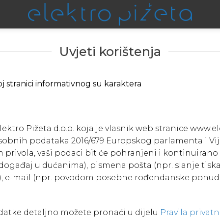
Uvjeti korištenja
j stranici informativnog su karaktera
ektro Pižeta d.o.o. koja je vlasnik web stranice www.el
osobnih podataka 2016/679 Europskog parlamenta i Vije
rivola, vaši podaci bit će pohranjeni i kontinuirano 
ogađaj u dućanima), pismena pošta (npr. slanje tiskan
uge), e-mail (npr. povodom posebne rođendanske ponud
datke detaljno možete pronaći u dijelu
Pravila privatn