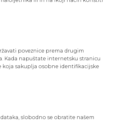
oljetnika ili ih na ikoji način koristiti
adržavati poveznice prema drugim
ka. Kada napuštate internetsku stranicu
 koja sakuplja osobne identifikacijske
podataka, slobodno se obratite našem