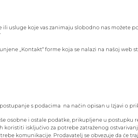
e ili usluge koje vas zanimaju slobodno nas možete po
7
unjene „Kontakt“ forme koja se nalazi na našoj web str
 postupanje s podacima na način opisan u Izjavi o pr
vaše osobne i ostale podatke, prikupljene u postupku reg
h koristiti isključivo za potrebe zatraženog ostvarivan
otrebe komunikacije. Prodavatelj se obvezuje da će tra