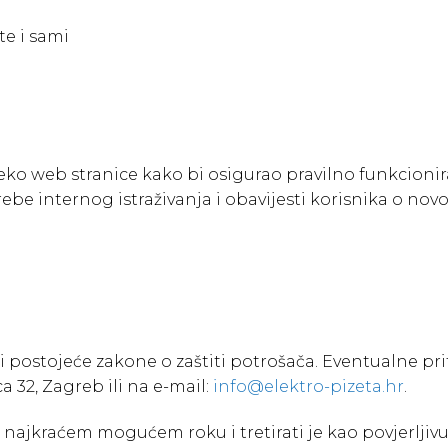
e i sami
reko web stranice kako bi osigurao pravilno funkcionir
ebe internog istraživanja i obavijesti korisnika o nov
ati postojeće zakone o zaštiti potrošača. Eventualne 
ca 32, Zagreb ili na e-mail:
info@elektro-pizeta.hr
.
 u najkraćem mogućem roku i tretirati je kao povjerljivu