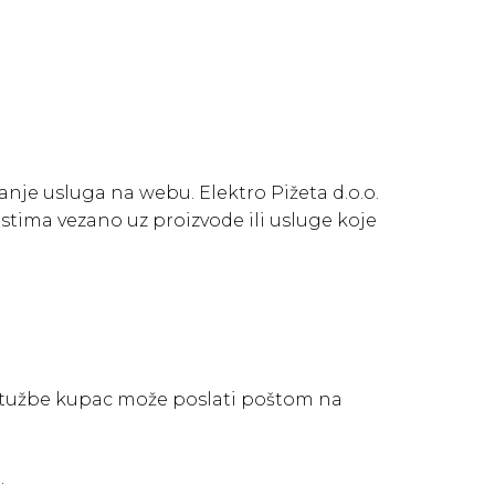
anje usluga na webu. Elektro Pižeta d.o.o.
ostima vezano uz proizvode ili usluge koje
pritužbe kupac može poslati poštom na
.