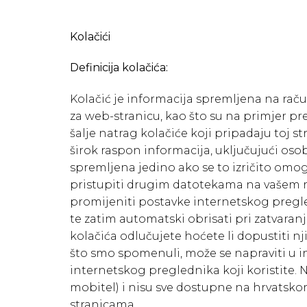
Kolačići
Definicija kolačića:
Kolačić je informacija spremljena na rač
za web-stranicu, kao što su na primjer pref
šalje natrag kolačiće koji pripadaju toj 
širok raspon informacija, uključujući osob
spremljena jedino ako se to izričito omo
pristupiti drugim datotekama na vašem rač
promijeniti postavke internetskog pregle
te zatim automatski obrisati pri zatvara
kolačića odlučujete hoćete li dopustiti 
što smo spomenuli, može se napraviti u i
internetskog preglednika koji koristite. N
mobitel) i nisu sve dostupne na hrvatsko
stranicama .