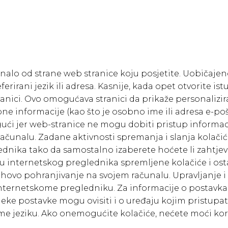
unalo od strane web stranice koju posjetite. Uobičaje
erirani jezik ili adresa. Kasnije, kada opet otvorite i
stranici. Ovo omogućava stranici da prikaže personaliz
ne informacije (kao što je osobno ime ili adresa e-poš
gući jer web-stranice ne mogu dobiti pristup informac
unalu. Zadane aktivnosti spremanja i slanja kolačića 
dnika tako da samostalno izaberete hoćete li zahtjeve 
nju internetskog preglednika spremljene kolačiće i os
njihovo pohranjivanje na svojem računalu. Upravljanje
nternetskome pregledniku. Za informacije o postavkam
eke postavke mogu ovisiti i o uređaju kojim pristupate
me jeziku. Ako onemogućite kolačiće, nećete moći kor