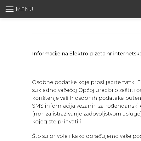
Skip
MENU
to
content
Informacije na Elektro-pizeta.hr internetsko
Osobne podatke koje proslijedite tvrtki El
sukladno važećoj Općoj uredbi o zaštiti 
korištenje vaših osobnih podataka putem p
SMS informacija vezanih za rođendanski d
(npr. za istraživanje zadovoljstvom usl
kojeg ste prihvatili.
Što su privole i kako obrađujemo vaše po