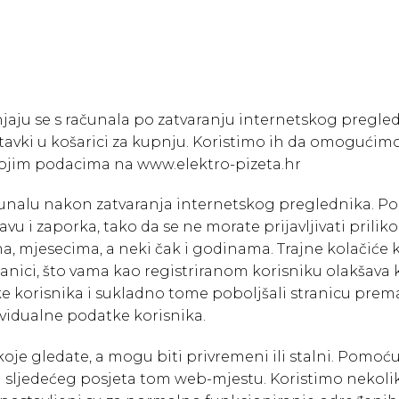
klanjaju se s računala po zatvaranju internetskog preg
avki u košarici za kupnju. Koristimo ih da omogućimo
 svojim podacima na www.elektro-pizeta.hr
 računalu nakon zatvaranja internetskog preglednika.
javu i zaporka, tako da se ne morate prijavljivati pri
ma, mjesecima, a neki čak i godinama. Trajne kolačiće
ranici, što vama kao registriranom korisniku olakšava 
ke korisnika i sukladno tome poboljšali stranicu prem
vidualne podatke korisnika.
 koje gledate, a mogu biti privremeni ili stalni. Pom
 sljedećeg posjeta tom web-mjestu. Koristimo nekoliko