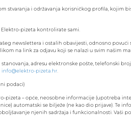
 stvaranja i održavanja korisničkog profila, kojim bi
Elektro-pizeta kontrolirate sami.
šeg newslettera i ostalih obavijesti, odnosno povući s
klikom na link za odjavu koji se nalazi u svim našim m
novanja, adresu elektronske pošte, telefonski broj), a
a
info@elektro-pizeta.hr
.
ni podaci)
tro-pizeta – opće, neosobne informacije (upotreba int
ice) automatski se bilježe (ne kao dio prijave). Te in
poboljšavanje njenih sadržaja i funkcionalnosti. Vaši p