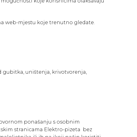
h mogućnosti koje korisnicima olakšavaju
 na web-mjestu koje trenutno gledate.
gubitka, uništenja, krivotvorenja,
odgovornom ponašanju s osobnim
etskim stranicama Elektro-pizeta bez