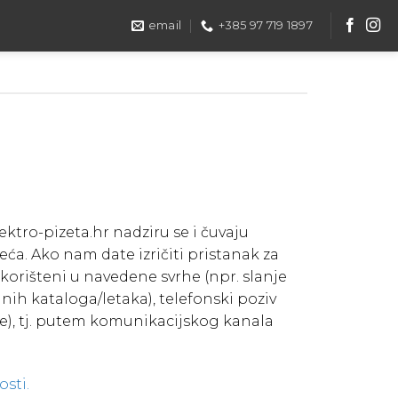
email
+385 97 719 1897
ektro-pizeta.hr nadziru se i čuvaju
ća. Ako nam date izričiti pristanak za
korišteni u navedene svrhe (npr. slanje
ih kataloga/letaka), telefonski poziv
e), tj. putem komunikacijskog kanala
osti.