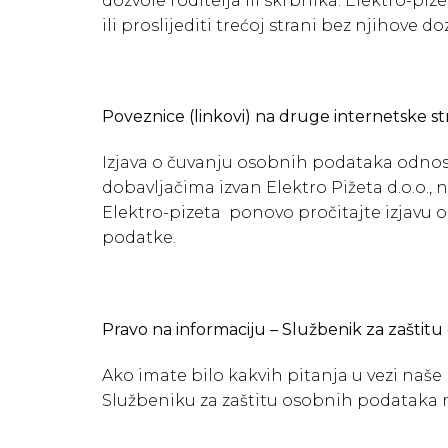
dozvole roditelja ili skrbnika. Elektro-pi
ili proslijediti trećoj strani bez njihove do
Poveznice (linkovi) na druge internetske st
Izjava o čuvanju osobnih podataka odnosi
dobavljačima izvan Elektro Pižeta d.o.o.,
Elektro-pizeta ponovo pročitajte izjavu 
podatke.
Pravo na informaciju – Službenik za zašti
Ako imate bilo kakvih pitanja u vezi naš
Službeniku za zaštitu osobnih podataka 