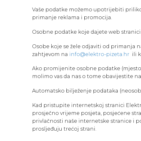
Vaše podatke možemo upotrijebiti prilikom
primanje reklama i promocija.
Osobne podatke koje dajete web stranici 
Osobe koje se žele odjaviti od primanja na
zahtjevom na
info@elektro-pizeta.hr
ili 
Ako promijenite osobne podatke (mjesto sta
molimo vas da nas o tome obavijestite n
Automatsko bilježenje podataka (neosob
Kad pristupite internetskoj stranici Elek
prosječno vrijeme posjeta, posjećene stran
privlačnosti naše internetske stranice i 
prosljeđuju trećoj strani.