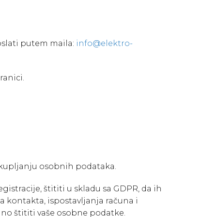
slati putem maila:
info@elektro-
anici.
ikupljanju osobnih podataka.
istracije, štititi u skladu sa GDPR, da ih
ja kontakta, ispostavljanja računa i
jno štititi vaše osobne podatke.