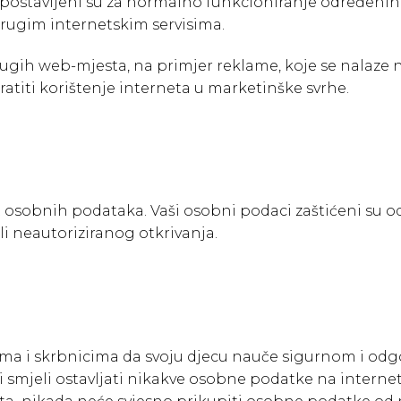
ći postavljeni su za normalno funkcioniranje određeni
 drugim internetskim servisima.
drugih web-mjesta, na primjer reklame, koje se nalaze
titi korištenje interneta u marketinške svrhe.
osobnih podataka. Vaši osobni podaci zaštićeni su od 
li neautoriziranog otkrivanja.
jima i skrbnicima da svoju djecu nauče sigurnom i 
i smjeli ostavljati nikakve osobne podatke na intern