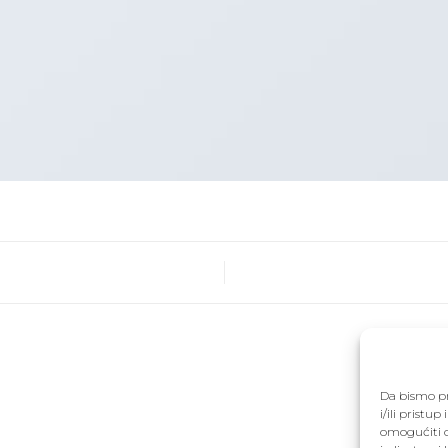
Da bismo pr
i/ili prist
omogućiti d