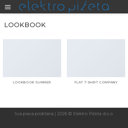
Skip
to
content
LOOKBOOK
LOOKBOOK SUMMER
FLAT T-SHIRT COMPANY
Sva prava pridržana | 2026 © Elektro Pižeta d.o.o.