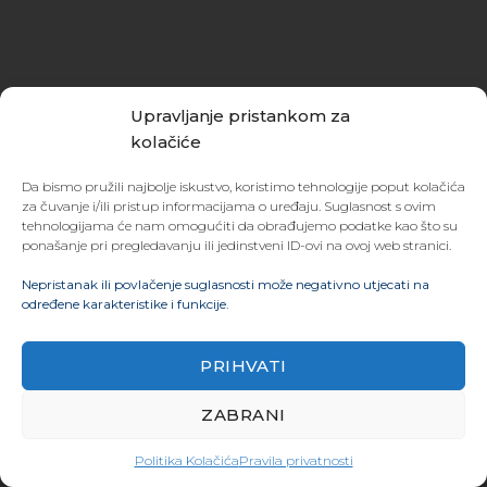
Upravljanje pristankom za
kolačiće
Da bismo pružili najbolje iskustvo, koristimo tehnologije poput kolačića
za čuvanje i/ili pristup informacijama o uređaju. Suglasnost s ovim
tehnologijama će nam omogućiti da obrađujemo podatke kao što su
ponašanje pri pregledavanju ili jedinstveni ID-ovi na ovoj web stranici.
Nepristanak ili povlačenje suglasnosti može negativno utjecati na
određene karakteristike i funkcije.
PRIHVATI
ZABRANI
Politika Kolačića
Pravila privatnosti